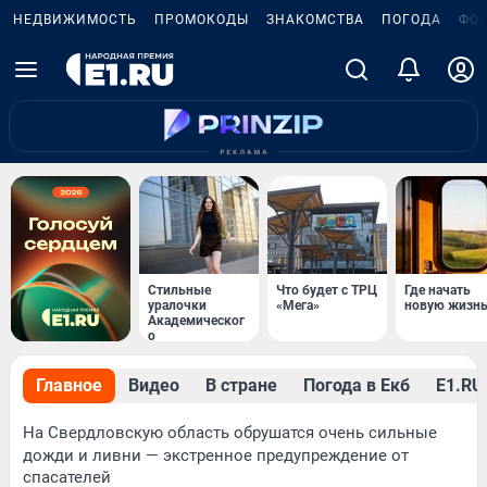
НЕДВИЖИМОСТЬ
ПРОМОКОДЫ
ЗНАКОМСТВА
ПОГОДА
ФО
Стильные
Что будет с ТРЦ
Где начать
уралочки
«Мега»
новую жизн
Академическог
о
Главное
Видео
В стране
Погода в Екб
Е1.RU 
На Свердловскую область обрушатся очень сильные
дожди и ливни — экстренное предупреждение от
спасателей