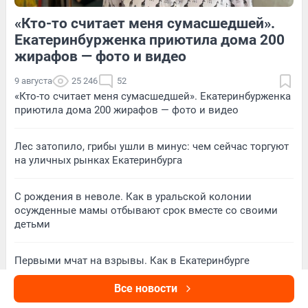
«Кто-то считает меня сумасшедшей».
120
Обсудить
431
4
Екатеринбурженка приютила дома 200
жирафов — фото и видео
9 августа
25 246
52
«Кто-то считает меня сумасшедшей». Екатеринбурженка
приютила дома 200 жирафов — фото и видео
Лес затопило, грибы ушли в минус: чем сейчас торгуют
на уличных рынках Екатеринбурга
С рождения в неволе. Как в уральской колонии
осужденные мамы отбывают срок вместе со своими
детьми
Первыми мчат на взрывы. Как в Екатеринбурге
работают спасатели-байкеры: видео
Все новости