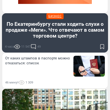
БИЗНЕС
По Екатеринбургу стали ходить слухи о
продаже «Меги». Что отвечают в самом
торговом центре?
4 часа
11 547
49
От каких штампов в паспорте можно
отказаться: список
46 минут
1 309