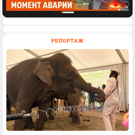
На Фурманова BMW залетела на крышу
легковушки
РЕПОРТАЖ
256
Обсудить
110
Обсудить
261
1