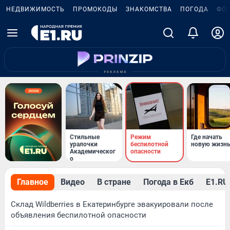
НЕДВИЖИМОСТЬ
ПРОМОКОДЫ
ЗНАКОМСТВА
ПОГОДА
ФО
Стильные
Режим
Где начать
уралочки
беспилотной
новую жизн
Академическог
опасности
о
Главное
Видео
В стране
Погода в Екб
Е1.RU 
Склад Wildberries в Екатеринбурге эвакуировали после
объявления беспилотной опасности