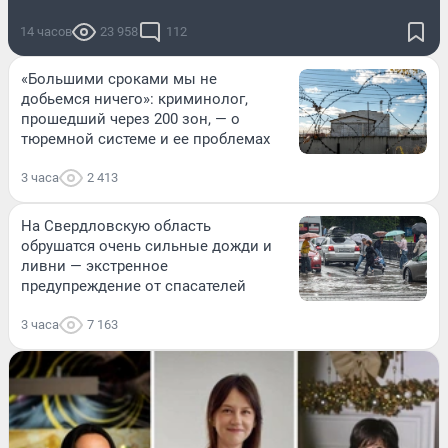
14 часов
23 958
112
«Большими сроками мы не
добьемся ничего»: криминолог,
прошедший через 200 зон, — о
тюремной системе и ее проблемах
3 часа
2 413
На Свердловскую область
обрушатся очень сильные дожди и
ливни — экстренное
предупреждение от спасателей
3 часа
7 163