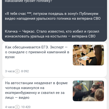
наказание грозит гопнику?
«Я тебя счас ***, петухом поедешь в зону!» Публикуем
видео нападения уральского гопника на ветерана СВО
Кличка — Черкас. Стало известно, кто избил и грозил
изнасиловать уральца на костылях — ветерана СВО
Как обесценивается ЕГЭ. Эксперт —
о скандале с приемной кампанией в
вузах
3 часа
8 092
На автостанции неадекват в форме
чоповца накинулся на
екатеринбурженку и схватил ее за
лицо — видео
4 часа
10 420