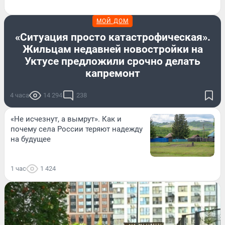
МОЙ ДОМ
«Ситуация просто катастрофическая».
Жильцам недавней новостройки на
Уктусе предложили срочно делать
капремонт
4 часа
14 294
238
«Не исчезнут, а вымрут». Как и
почему села России теряют надежду
на будущее
1 час
1 424