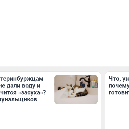
атеринбуржцам
Что, у
не дали воду и
почему
нчится «засуха»?
готови
мунальщиков