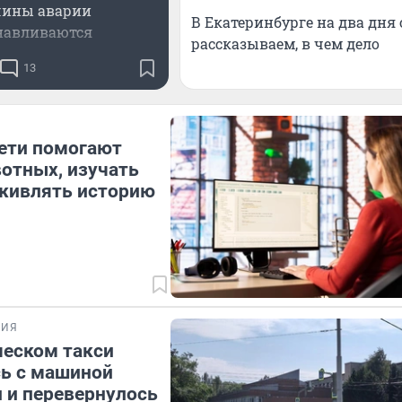
ины аварии
В Екатеринбурге на два дня
навливаются
рассказываем, в чем дело
13
ети помогают
отных, изучать
оживлять историю
1
ВИЯ
ческом такси
ь с машиной
 и перевернулось