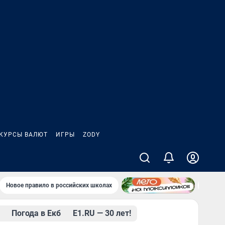
КУРСЫ ВАЛЮТ
ИГРЫ
ZODY
Новое правило в российских школах
«Водок
Погода в Екб
Е1.RU — 30 лет!