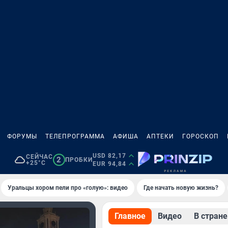
ФОРУМЫ
ТЕЛЕПРОГРАММА
АФИША
АПТЕКИ
ГОРОСКОП
USD 82,17
СЕЙЧАС
2
ПРОБКИ
+25°C
EUR 94,84
Уральцы хором пели про «голую»: видео
Где начать новую жизнь?
Главное
Видео
В стране