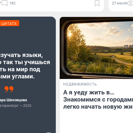
7
182
27 июля
ЦИТАТА
зучать языки,
о так ты учишься
ть на мир под
ыми углами.
НЕДВИЖИМОСТЬ
А я уеду жить в…
Знакомимся с городами
ара Шеховцова
легко начать новую жи
атеринбург — 2026