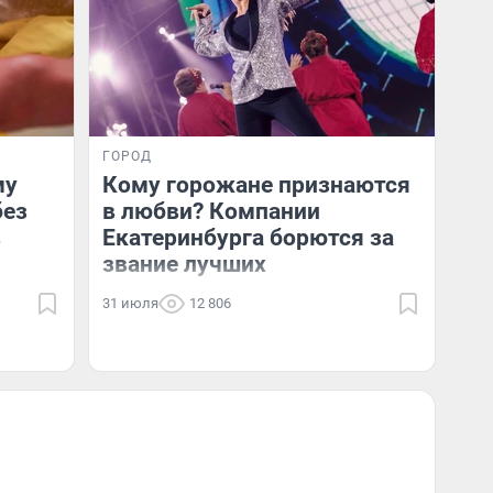
ГОРОД
му
Кому горожане признаются
без
в любви? Компании
в
Екатеринбурга борются за
звание лучших
31 июля
12 806