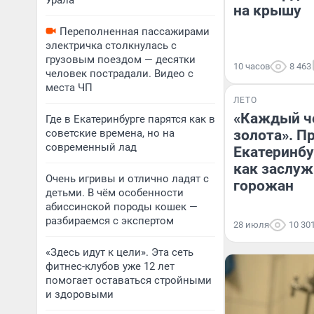
Урала
на крышу
Переполненная пассажирами
электричка столкнулась с
грузовым поездом — десятки
10 часов
8 463
человек пострадали. Видео с
места ЧП
ЛЕТО
«Каждый че
Где в Екатеринбурге парятся как в
советские времена, но на
золота». П
современный лад
Екатеринбу
как заслуж
Очень игривы и отлично ладят с
горожан
детьми. В чём особенности
абиссинской породы кошек —
разбираемся с экспертом
28 июля
10 30
«Здесь идут к цели». Эта сеть
фитнес-клубов уже 12 лет
помогает оставаться стройными
и здоровыми