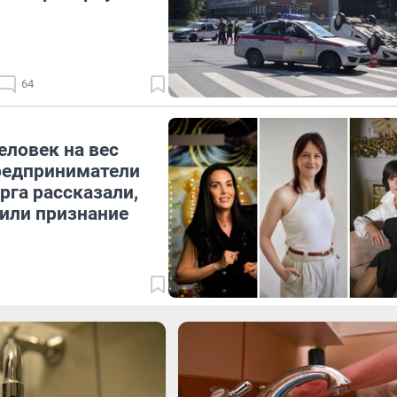
64
ловек на вес
редприниматели
рга рассказали,
или признание
1