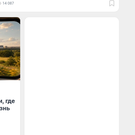
14 087
, где
знь