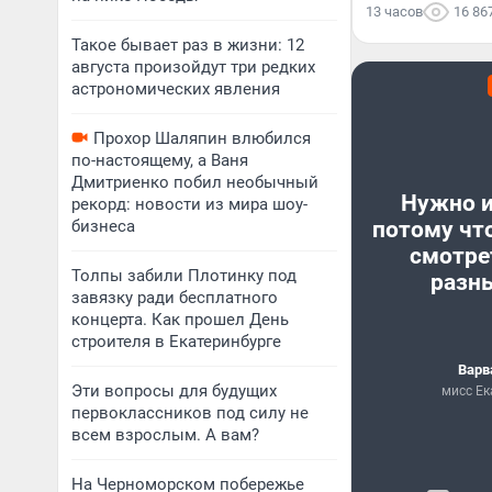
13 часов
16 86
Такое бывает раз в жизни: 12
августа произойдут три редких
астрономических явления
Прохор Шаляпин влюбился
по-настоящему, а Ваня
Дмитриенко побил необычный
Нужно и
рекорд: новости из мира шоу-
бизнеса
потому чт
смотре
Толпы забили Плотинку под
разн
завязку ради бесплатного
концерта. Как прошел День
строителя в Екатеринбурге
Варв
Эти вопросы для будущих
мисс Ек
первоклассников под силу не
всем взрослым. А вам?
На Черноморском побережье