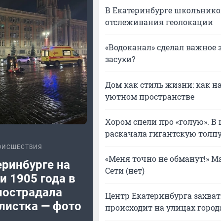
В Екатеринбурге школьнико
отслеживания геолокации
«Водоканал» сделал важное 
засухи?
Дом как стиль жизни: как на
уютном пространстве
Хором спели про «голую». В
раскачала гигантскую толпу
ОИСШЕСТВИЯ
«Меня точно не обманут!» Ма
еринбурге на
Сети (нет)
 1905 года в
пострадала
Центр Екатеринбурга захват
листка — фото
происходит на улицах город