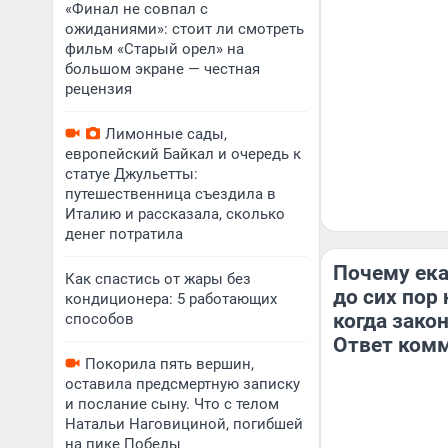
«Финал не совпал с
ожиданиями»: стоит ли смотреть
фильм «Старый орел» на
большом экране — честная
рецензия
Лимонные сады,
европейский Байкал и очередь к
статуе Джульетты:
путешественница съездила в
Италию и рассказала, сколько
денег потратила
Почему ек
Как спастись от жары без
до сих пор 
кондиционера: 5 работающих
когда зако
способов
Ответ ком
Покорила пять вершин,
оставила предсмертную записку
и послание сыну. Что с телом
Натальи Наговициной, погибшей
на пике Победы