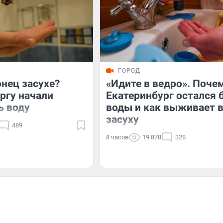
ГОРОД
нец засухе?
«Идите в ведро». Поче
ргу начали
Екатеринбург остался 
ь воду
воды и как выживает 
засуху
489
8 часов
19 878
328