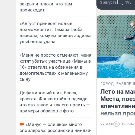
3 августа
195
закрыли пляжи: что там
происходит
«Август принесет новые
возможности»: Тамара Глоба
назвала, кому из знаков зодиака
улыбнется удача
«Меня не просто отменяют, меня
хотят убить»: участница «Мамы в
16» ответила на обвинения в
домогательствах к маленькому
сыну
ГОРОД
РАЗВЛЕЧ
Лето на ма
Дофаминовый шик, блеск,
Места, пое
красота. Фанки-стайл в одежде:
что это такое и как его носить —
впечатлени
примеры образов с фото
нельзя про
«Минус — слишком много
27 мая
128 947
спойлеров»: российский ниндзя-