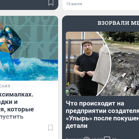
15 июля
ВЗОРВАЛИ M
ЕНИЯ
ксималках.
здки и
Что происходит на
я, которые
предприятии создател
пустить
«Упырь» после покуше
детали