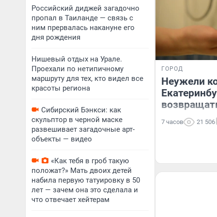
Российский диджей загадочно
пропал в Таиланде — связь с
ним прервалась накануне его
дня рождения
Нишевый отдых на Урале.
Проехали по нетипичному
ГОРОД
маршруту для тех, кто видел все
Неужели ко
красоты региона
Екатеринбу
возвращат
Сибирский Бэнкси: как
скульптор в черной маске
7 часов
21 506
развешивает загадочные арт-
объекты — видео
«Как тебя в гроб такую
положат?» Мать двоих детей
набила первую татуировку в 50
лет — зачем она это сделала и
что отвечает хейтерам