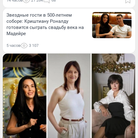
14 часов
21 264
68
Звездные гости в 500-летнем
соборе: Криштиану Роналду
готовится сыграть свадьбу века на
Мадейре
5 часов
3 107