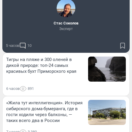
Стас Соколов
Эксперт
5 часов
10
Тигры на пляже и 300 оленей в
дикой природе: топ-24 самых
красивых бухт Приморского края
6 часов
891
«Жила тут интеллигенция». История
сибирского дома-бумеранга, где в
гости ходили через балконы, —
таких всего два в России
7 часов
3 380