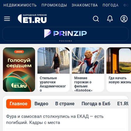
НЕДВИЖИМОСТЬ
ПРОМОКОДЫ
ЗНАКОМСТВА
ПОГОДА
ФО
Стильные
Мнение
Где начать
уралочки
горожан о
новую жизн
Академическог
фильме
о
«Колобок»
Главное
Видео
В стране
Погода в Екб
Е1.RU 
Фура и самосвал столкнулись на ЕКАД — есть
погибший. Кадры с места