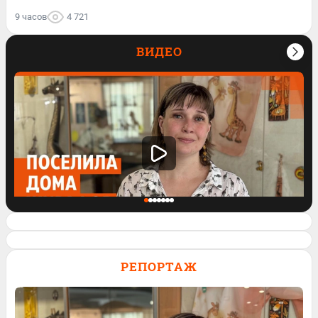
9 часов
4 721
ВИДЕО
Поселила дома 200 жирафов
РЕПОРТАЖ
42
Обсудить