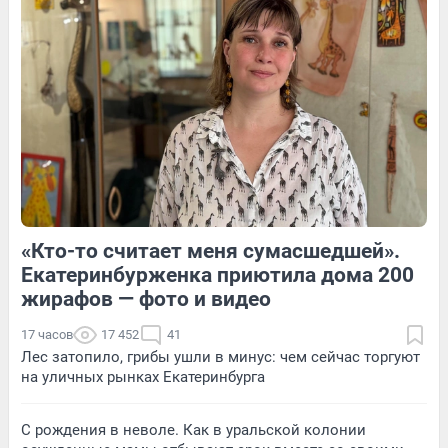
235
3
37
Обсудить
«Кто-то считает меня сумасшедшей».
156
Обсудить
39
Обсудить
Екатеринбурженка приютила дома 200
жирафов — фото и видео
17 часов
17 452
41
Лес затопило, грибы ушли в минус: чем сейчас торгуют
на уличных рынках Екатеринбурга
С рождения в неволе. Как в уральской колонии