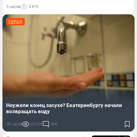
5 часов
3 875
ГОРОД
Неужели конец засухе? Екатеринбургу начали
возвращать воду
18 часов
23 379
499