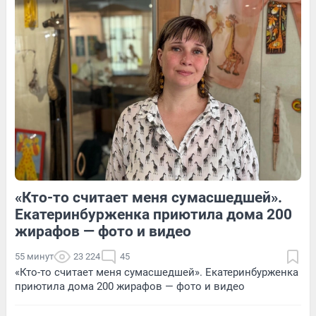
3
Обсудить
193
1
23
Обсудить
«Кто-то считает меня сумасшедшей».
101
Обсудить
369
4
Екатеринбурженка приютила дома 200
жирафов — фото и видео
55 минут
23 224
45
«Кто-то считает меня сумасшедшей». Екатеринбурженка
приютила дома 200 жирафов — фото и видео