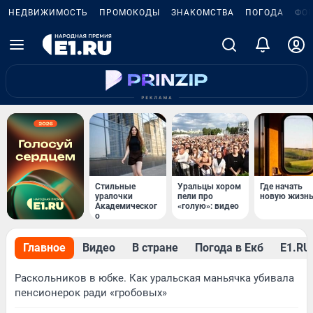
НЕДВИЖИМОСТЬ
ПРОМОКОДЫ
ЗНАКОМСТВА
ПОГОДА
ФО
Стильные
Уральцы хором
Где начать
уралочки
пели про
новую жизн
Академическог
«голую»: видео
о
Главное
Видео
В стране
Погода в Екб
Е1.RU 
Раскольников в юбке. Как уральская маньячка убивала
пенсионерок ради «гробовых»