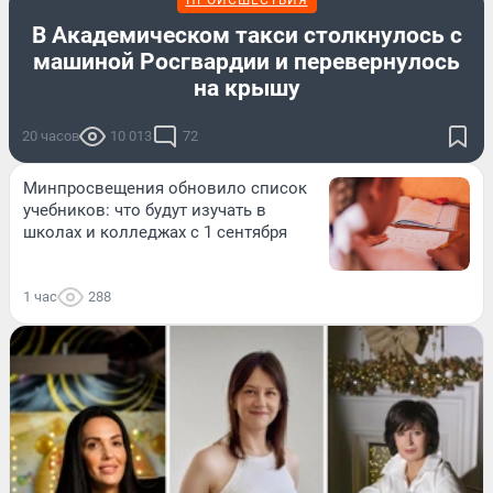
ПРОИСШЕСТВИЯ
В Академическом такси столкнулось с
машиной Росгвардии и перевернулось
на крышу
20 часов
10 013
72
Минпросвещения обновило список
учебников: что будут изучать в
школах и колледжах с 1 сентября
1 час
288