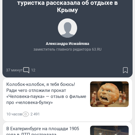
туристка рассказала об отдыхе в
Крыму
Александра Исмайлова
заместитель главного редактора 63.RU
37 минут
12
Колобок-колобок, я тебя боюсь!
Ради чего отложили прокат
«Человека-паука» — отзыв о фильме
про «человека-булку»
10 часов
2 491
В Екатеринбурге на площади 1905
года в ДТП пострадала