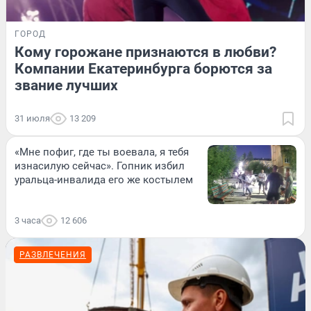
ГОРОД
Кому горожане признаются в любви?
Компании Екатеринбурга борются за
звание лучших
31 июля
13 209
«Мне пофиг, где ты воевала, я тебя
изнасилую сейчас». Гопник избил
уральца-инвалида его же костылем
3 часа
12 606
РАЗВЛЕЧЕНИЯ