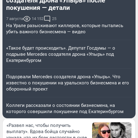
создателя дрона «Упырь» после
покушения — детали
7 августа
14 152
25
На Урале разыскивают киллеров, которые пытались
убить важного бизнесмена — видео
«Такое будет происходить». Депутат Госдумы — о
подрыве Mercedes создателя дрона «Упырь» под
Екатеринбургом
Подорвали Mercedes создателя дрона «Упырь». Что
известно о покушении на уральского бизнесмена и его
оборонный проект
Коллеги рассказали о состоянии бизнесмена, на
которого совершили покушение под Екатеринбургом
«Развел нас, чтобы получить
выплату». Вдова бойца случайно
узнала, что их брак расторгли в суде