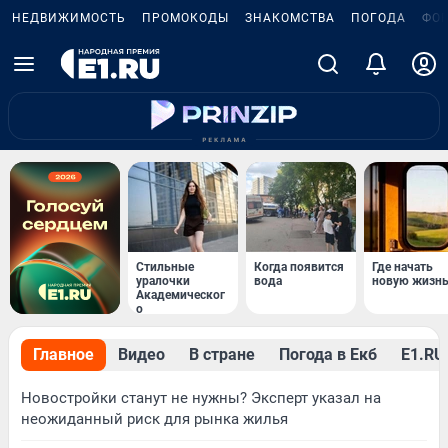
НЕДВИЖИМОСТЬ
ПРОМОКОДЫ
ЗНАКОМСТВА
ПОГОДА
ФО
Стильные
Когда появится
Где начать
уралочки
вода
новую жизн
Академическог
о
Главное
Видео
В стране
Погода в Екб
Е1.RU 
Новостройки станут не нужны? Эксперт указал на
неожиданный риск для рынка жилья