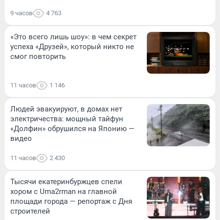
9 часов
4 763
«Это всего лишь шоу»: в чем секрет
успеха «Друзей», который никто не
смог повторить
11 часов
1 146
Людей эвакуируют, в домах нет
электричества: мощный тайфун
«Долфин» обрушился на Японию —
видео
11 часов
2 430
Тысячи екатеринбуржцев спели
хором с Uma2rman на главной
площади города — репортаж с Дня
строителей