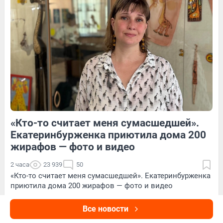
195
1
27
Обсудить
«Кто-то считает меня сумасшедшей».
102
Обсудить
372
4
Екатеринбурженка приютила дома 200
жирафов — фото и видео
2 часа
23 939
50
«Кто-то считает меня сумасшедшей». Екатеринбурженка
приютила дома 200 жирафов — фото и видео
Все новости
Лес затопило, грибы ушли в минус: чем сейчас торгуют
на уличных рынках Екатеринбурга