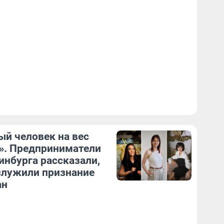
й человек на вес
». Предприниматели
инбурга рассказали,
служили признание
ан