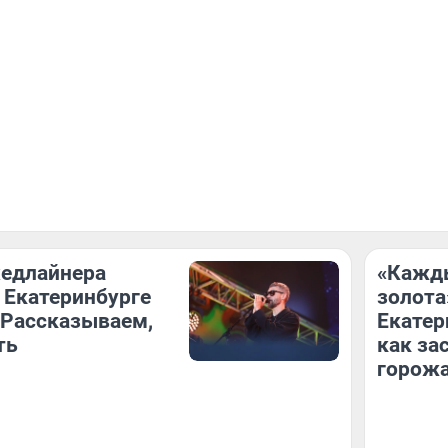
хедлайнера
«Кажды
 Екатеринбурге
золота
 Рассказываем,
Екатер
ть
как за
горож