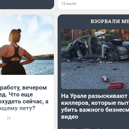
15 июля
ВЗОРВАЛИ M
работу, вечером
ед. Что еще
На Урале разыскивают
худеть сейчас, а
киллеров, которые пы
ющему лету?
убить важного бизнес
видео
77