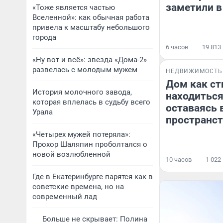
заметили в
«Тоже является частью
Вселенной»: как обычная работа
привела к масштабу небольшого
города
6 часов
19 813
«Ну вот и всё»: звезда «Дома-2»
развелась с молодым мужем
НЕДВИЖИМОСТЬ
Дом как ст
История молочного завода,
находиться
которая вплелась в судьбу всего
оставаясь 
Урала
пространст
«Четырех мужей потеряла»:
Прохор Шаляпин проболтался о
новой возлюбленной
10 часов
1 022
Где в Екатеринбурге парятся как в
советские времена, но на
современный лад
Больше не скрывает: Полина