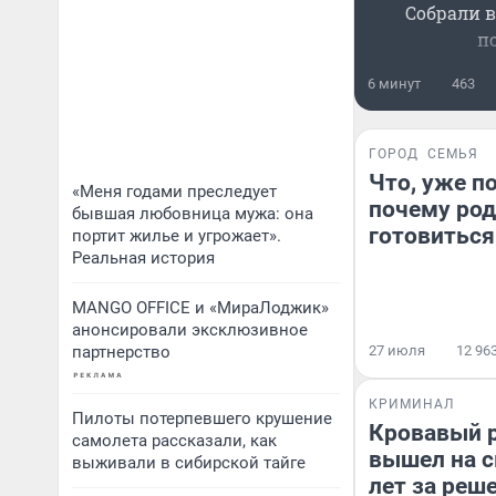
Собрали в
п
6 минут
463
ГОРОД
СЕМЬЯ
Что, уже п
«Меня годами преследует
почему род
бывшая любовница мужа: она
готовиться
портит жилье и угрожает».
Реальная история
MANGO OFFICE и «МираЛоджик»
анонсировали эксклюзивное
партнерство
27 июля
12 96
КРИМИНАЛ
Пилоты потерпевшего крушение
Кровавый 
самолета рассказали, как
вышел на с
выживали в сибирской тайге
лет за реше