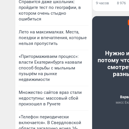
Справится даже школьник:
9 часов
8 976
пройдите тест по географии, в
котором очень стыдно
ошибиться
Лето на максималках. Места,
поездки и впечатления, которые
нельзя пропустить
Нужно и
«Притормаживаем процесс»:
потому чт
власти Екатеринбурга назвали
смотре
способ борьбы с мыльным
разн
пузырём на рынке
недвижимости
Множество сайтов враз стали
Варв
недоступны: массовый сбой
мисс Ек
произошел в Рунете
«Телефон периодически
включается». В Свердловской
области загадочно исчез 16-