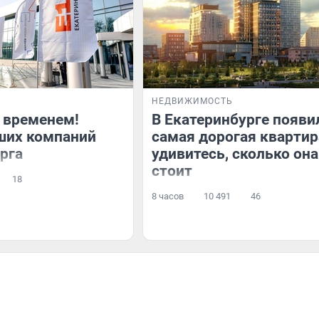
НЕДВИЖИМОСТЬ
 временем!
В Екатеринбурге появи
ших компаний
самая дорогая квартир
рга
удивитесь, сколько она
стоит
18
8 часов
10 491
46