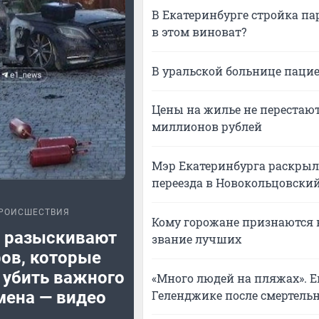
В Екатеринбурге стройка па
в этом виноват?
В уральской больнице пацие
Цены на жилье не перестают 
миллионов рублей
Мэр Екатеринбурга раскрыл,
переезда в Новокольцовски
РОИСШЕСТВИЯ
Кому горожане признаются 
е разыскивают
звание лучших
ов, которые
 убить важного
«Много людей на пляжах». Е
Геленджике после смертель
мена — видео