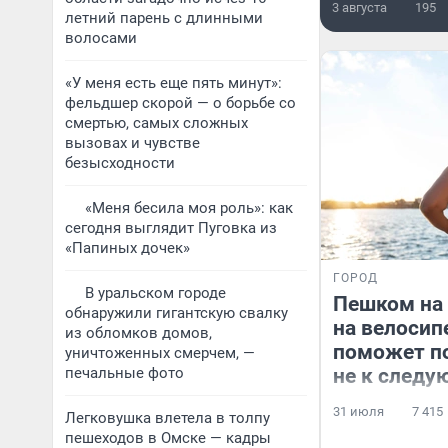
3 августа
195
летний парень с длинными
волосами
«У меня есть еще пять минут»:
фельдшер скорой — о борьбе со
смертью, самых сложных
вызовах и чувстве
безысходности
«Меня бесила моя роль»: как
сегодня выглядит Пуговка из
«Папиных дочек»
ГОРОД
В уральском городе
Пешком на 
обнаружили гигантскую свалку
на велосип
из обломков домов,
поможет по
уничтоженных смерчем, —
печальные фото
не к следу
31 июля
7 415
Легковушка влетела в толпу
пешеходов в Омске — кадры