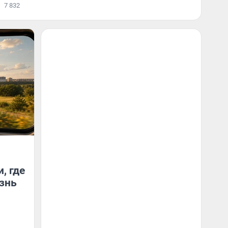
7 832
, где
знь