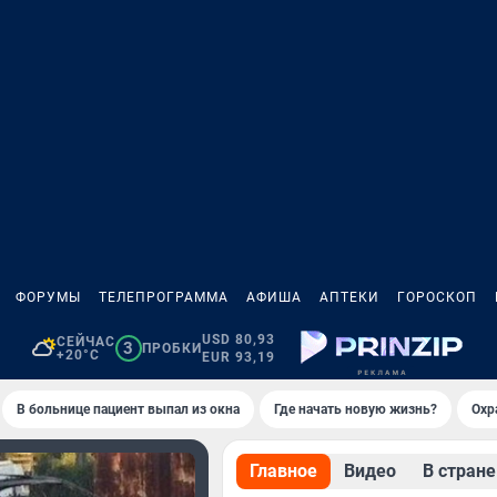
ФОРУМЫ
ТЕЛЕПРОГРАММА
АФИША
АПТЕКИ
ГОРОСКОП
USD 80,93
СЕЙЧАС
3
ПРОБКИ
+20°C
EUR 93,19
В больнице пациент выпал из окна
Где начать новую жизнь?
Охр
Главное
Видео
В стране