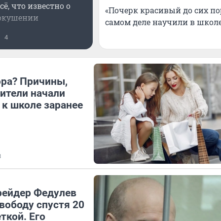
сё, что известно о
«Почерк красивый до сих по
окушении
самом деле научили в школ
4
ора? Причины,
ители начали
 к школе заранее
3
рейдер Федулев
вободу спустя 20
ткой. Его