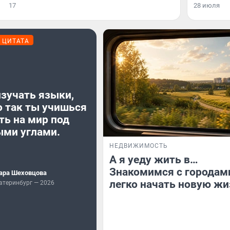
17
28 июля
ЦИТАТА
зучать языки,
о так ты учишься
ть на мир под
ыми углами.
НЕДВИЖИМОСТЬ
А я уеду жить в…
Знакомимся с городами
ара Шеховцова
легко начать новую жи
атеринбург — 2026