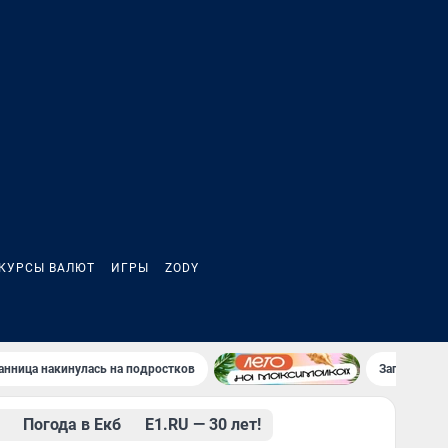
КУРСЫ ВАЛЮТ
ИГРЫ
ZODY
анница накинулась на подростков
Загадочно 
Погода в Екб
Е1.RU — 30 лет!