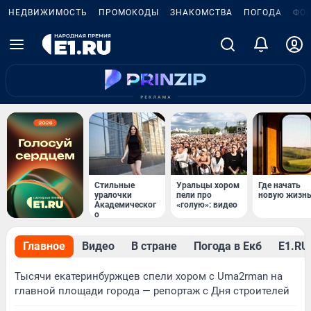
НЕДВИЖИМОСТЬ
ПРОМОКОДЫ
ЗНАКОМСТВА
ПОГОДА
ФО
Стильные
Уральцы хором
Где начать
уралочки
пели про
новую жизн
Академическог
«голую»: видео
о
Главное
Видео
В стране
Погода в Екб
Е1.RU 
Тысячи екатеринбуржцев спели хором с Uma2rman на
главной площади города — репортаж с Дня строителей