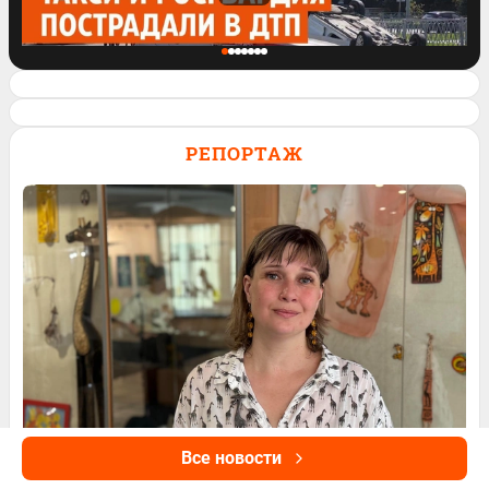
В Академе столкнулись такси и машина
Росгвардии
РЕПОРТАЖ
162
1
16
Обсудить
97
Обсудить
Все новости