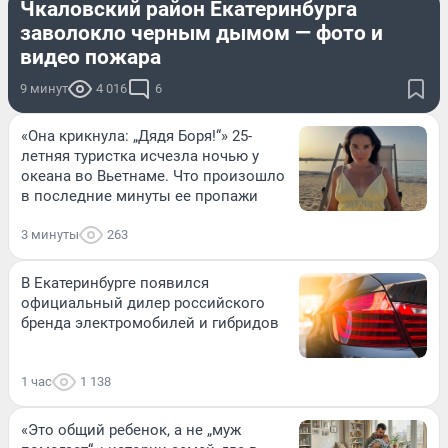
Чкаловский район Екатеринбурга
заволокло черным дымом — фото и
видео пожара
9 минут
4 016
6
«Она крикнула: „Дядя Боря!“» 25-
летняя туристка исчезла ночью у
океана во Вьетнаме. Что произошло
в последние минуты ее пропажи
3 минуты
263
В Екатеринбурге появился
официальный дилер российского
бренда электромобилей и гибридов
1 час
1 138
«Это общий ребенок, а не „муж