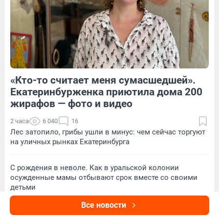
38
Обсудить
102
Обсудить
«Кто-то считает меня сумасшедшей».
274
4
202
Обсудить
Екатеринбурженка приютила дома 200
жирафов — фото и видео
2 часа
6 040
16
Лес затопило, грибы ушли в минус: чем сейчас торгуют
на уличных рынках Екатеринбурга
С рождения в неволе. Как в уральской колонии
осужденные мамы отбывают срок вместе со своими
детьми
Все новости
Первыми мчат на взрывы. Как в Екатеринбурге