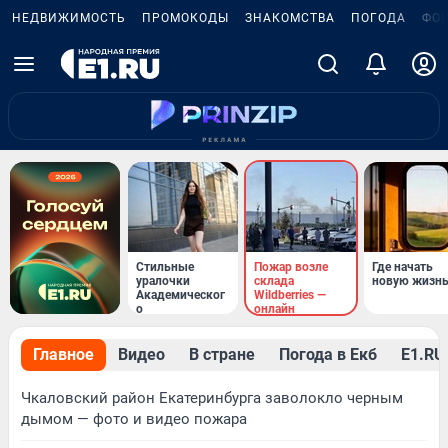
НЕДВИЖИМОСТЬ
ПРОМОКОДЫ
ЗНАКОМСТВА
ПОГОДА
ФО
Стильные
Пожар возле
Где начать
уралочки
склада
новую жизн
Академическог
Wildberries —
о
онлайн
Главное
Видео
В стране
Погода в Екб
Е1.RU 
Чкаловский район Екатеринбурга заволокло черным
дымом — фото и видео пожара