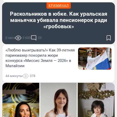
КРИМИНАЛ
Раскольников в юбке. Как уральская
маньячка убивала пенсионерок ради
«гробовых»
2 часа
3 600
23
«Люблю выигрывать!» Как 39-летняя
парикмахер покорила жюри
конкурса «Миссис Земля — 2026» в
Малайзии
44 минуты
378