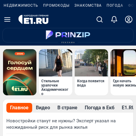
НЕДВИЖИМОСТЬ
ПРОМОКОДЫ
ЗНАКОМСТВА
ПОГОДА
ФО
Стильные
Когда появится
Где начать
уралочки
вода
новую жизн
Академическог
о
Главное
Видео
В стране
Погода в Екб
Е1.RU 
Новостройки станут не нужны? Эксперт указал на
неожиданный риск для рынка жилья