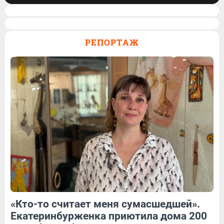
Семья сбежала из города, чтобы
выращивать страусов. Видео
РЕПОРТАЖ
12
Обсудить
195
1
27
Обсудить
«Кто-то считает меня сумасшедшей».
102
Обсудить
372
4
Екатеринбурженка приютила дома 200