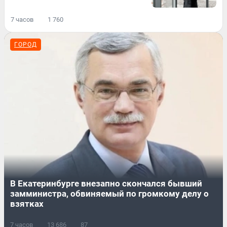
7 часов
1 760
ГОРОД
В Екатеринбурге внезапно скончался бывший
замминистра, обвиняемый по громкому делу о
взятках
7 часов
13 686
87