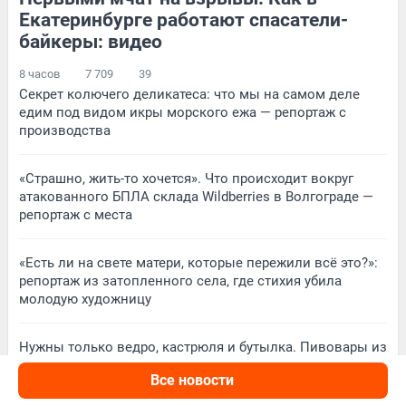
171
Обсудить
155
Обсудить
Екатеринбурге работают спасатели-
байкеры: видео
8 часов
7 709
39
Секрет колючего деликатеса: что мы на самом деле
едим под видом икры морского ежа — репортаж с
производства
«Страшно, жить-то хочется». Что происходит вокруг
атакованного БПЛА склада Wildberries в Волгограде —
репортаж с места
«Есть ли на свете матери, которые пережили всё это?»:
репортаж из затопленного села, где стихия убила
молодую художницу
Нужны только ведро, кастрюля и бутылка. Пивовары из
Екатеринбурга рассказали, как делать пенное на дому
Все новости