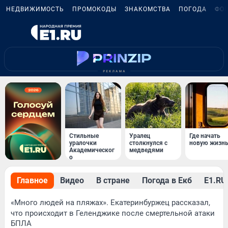
НЕДВИЖИМОСТЬ
ПРОМОКОДЫ
ЗНАКОМСТВА
ПОГОДА
ФО
Стильные
Уралец
Где начать
уралочки
столкнулся с
новую жизн
Академическог
медведями
о
Главное
Видео
В стране
Погода в Екб
Е1.RU 
«Много людей на пляжах». Екатеринбуржец рассказал,
что происходит в Геленджике после смертельной атаки
БПЛА