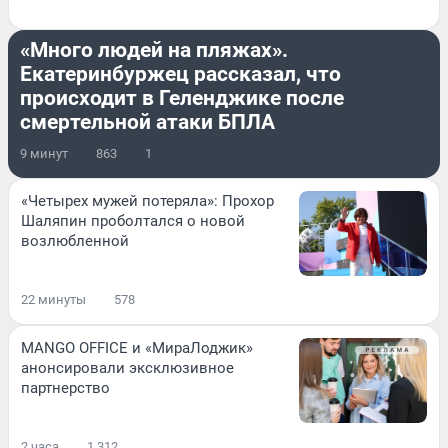
ПОДРОБНОСТИ
«Много людей на пляжах».
Екатеринбуржец рассказал, что
происходит в Геленджике после
смертельной атаки БПЛА
9 минут
863
1
«Четырех мужей потеряла»: Прохор
Шаляпин проболтался о новой
возлюбленной
22 минуты
578
MANGO OFFICE и «МираЛоджик»
анонсировали эксклюзивное
партнерство
2 часа
1 312