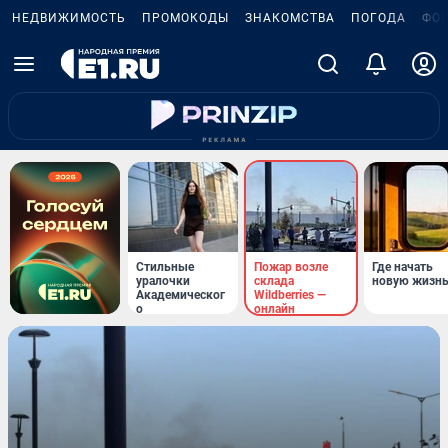
НЕДВИЖИМОСТЬ
ПРОМОКОДЫ
ЗНАКОМСТВА
ПОГОДА
ФО
Стильные
Пожар возле
Где начать
уралочки
склада
новую жизн
Академическог
Wildberries —
о
онлайн