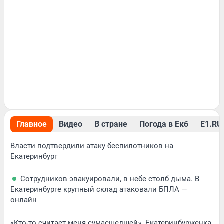
Главное
Видео
В стране
Погода в Екб
Е1.RU 
Власти подтвердили атаку беспилотников на
Екатеринбург
Сотрудников эвакуировали, в небе столб дыма. В
Екатеринбурге крупный склад атаковали БПЛА —
онлайн
«Кто-то считает меня сумасшедшей». Екатеринбурженка