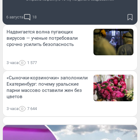
6 августа
18
Надвигается волна пугающих
вирусов — ученые потребовали
срочно усилить безопасность
3 часа
1 577
«Сыночки-корзиночки» заполонили
Екатеринбург: почему уральские
парни массово оставили жен без
цветов
3 часа
7 644