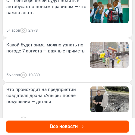
С 1 сентября детей будут возить в
автобусах по новым правилам — что
важно знать
5 часов
2 978
Какой будет зима, можно узнать по
погоде 7 августа — важные приметы
5 часов
10 839
Что происходит на предприятии
создателя дрона «Упырь» после
покушения — детали
5 часов
7 435
Все новости
ВИДЕО