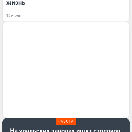
жизнь
15 июля
РАБОТА
На уральских заводах ищут стрелков,