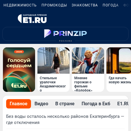
НЕДВИЖИМОСТЬ
ПРОМОКОДЫ
ЗНАКОМСТВА
ПОГОДА
ФО
Стильные
Мнение
Где начать
уралочки
горожан о
новую жизн
Академическог
фильме
о
«Колобок»
Главное
Видео
В стране
Погода в Екб
Е1.RU 
Без воды осталось несколько районов Екатеринбурга —
где отключения