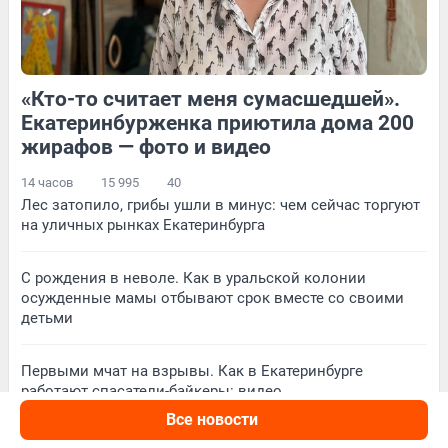
«Кто-то считает меня сумасшедшей».
151
Обсудить
38
Обсудить
Екатеринбурженка приютила дома 200
жирафов — фото и видео
14 часов
15 995
40
Лес затопило, грибы ушли в минус: чем сейчас торгуют
на уличных рынках Екатеринбурга
С рождения в неволе. Как в уральской колонии
осужденные мамы отбывают срок вместе со своими
детьми
Первыми мчат на взрывы. Как в Екатеринбурге
работают спасатели-байкеры: видео
Все новости
Секрет колючего деликатеса: что мы на самом деле