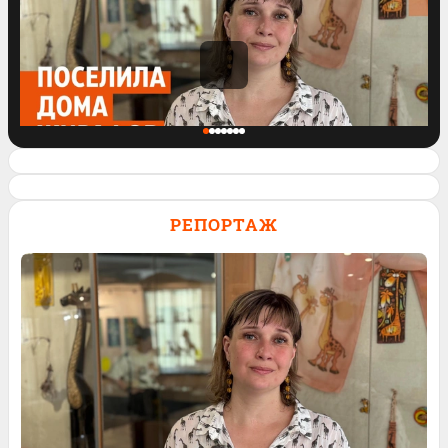
Поселила дома 200 жирафов
РЕПОРТАЖ
28
Обсудить
226
3
35
Обсудить