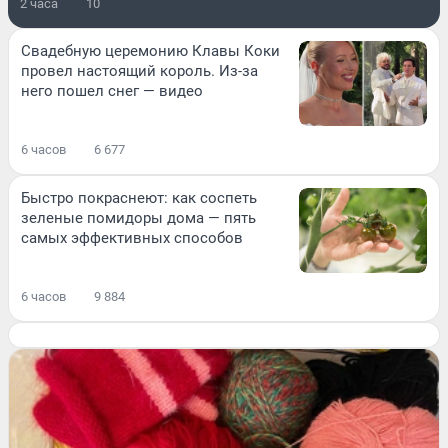
2 часа
10
Свадебную церемонию Клавы Коки
провел настоящий король. Из-за
него пошел снег — видео
6 часов
6 677
Быстро покраснеют: как соспеть
зеленые помидоры дома — пять
самых эффективных способов
6 часов
9 884