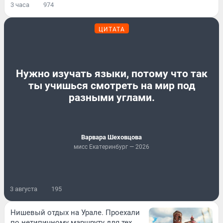
3 часа
974
ЦИТАТА
Нужно изучать языки, потому что так
ты учишься смотреть на мир под
разными углами.
Варвара Шеховцова
мисс Екатеринбург — 2026
3 августа
195
Нишевый отдых на Урале. Проехали
по нетипичному маршруту для тех,