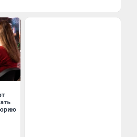
ют
чать
торию