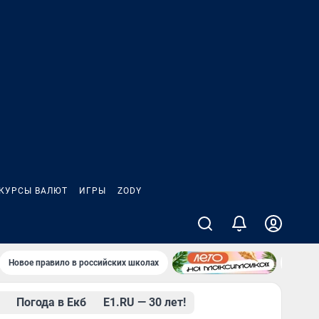
КУРСЫ ВАЛЮТ
ИГРЫ
ZODY
Новое правило в российских школах
«Водок
Погода в Екб
Е1.RU — 30 лет!