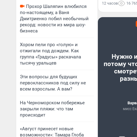
12 часов
16 76
Прохор Шаляпин влюбился
по-настоящему, а Ваня
Дмитриенко побил необычный
рекорд: новости из мира шоу-
бизнеса
Хором пели про «голую» и
отжигали под дождем. Как
Нужно и
группа «Градусы» раскачала
тысячу уральцев
потому чт
смотре
Эти вопросы для будущих
разн
первоклассников под силу не
всем взрослым. А вам?
На Черноморском побережье
Варв
закрыли пляжи: что там
мисс Ек
происходит
«Август принесет новые
возможности»: Тамара Глоба