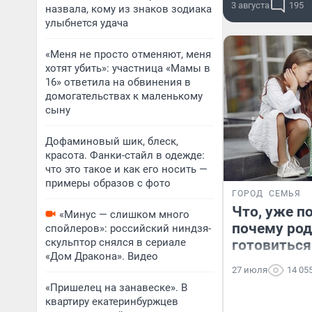
3 августа
195
назвала, кому из знаков зодиака
улыбнется удача
«Меня не просто отменяют, меня
хотят убить»: участница «Мамы в
16» ответила на обвинения в
домогательствах к маленькому
сыну
Дофаминовый шик, блеск,
красота. Фанки-стайл в одежде:
что это такое и как его носить —
примеры образов с фото
ГОРОД
СЕМЬЯ
Что, уже п
«Минус — слишком много
почему род
спойлеров»: российский ниндзя-
скульптор снялся в сериале
готовиться
«Дом Дракона». Видео
27 июля
14 05
«Пришелец на занавеске». В
квартиру екатеринбуржцев