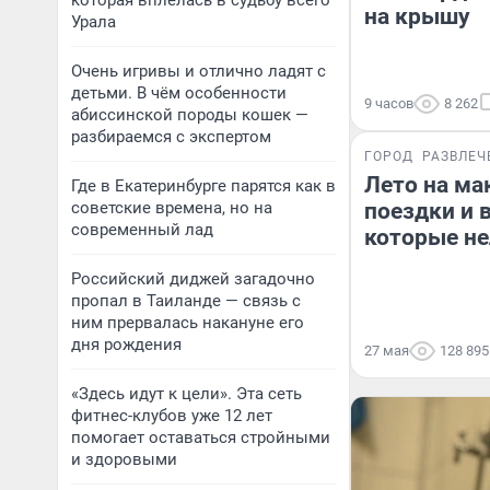
которая вплелась в судьбу всего
на крышу
Урала
Очень игривы и отлично ладят с
детьми. В чём особенности
9 часов
8 262
абиссинской породы кошек —
разбираемся с экспертом
ГОРОД
РАЗВЛЕЧ
Лето на ма
Где в Екатеринбурге парятся как в
советские времена, но на
поездки и 
современный лад
которые не
Российский диджей загадочно
пропал в Таиланде — связь с
ним прервалась накануне его
дня рождения
27 мая
128 895
«Здесь идут к цели». Эта сеть
фитнес-клубов уже 12 лет
помогает оставаться стройными
и здоровыми