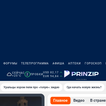
ФОРУМЫ
ТЕЛЕПРОГРАММА
АФИША
АПТЕКИ
ГОРОСКОП
USD 82,17
СЕЙЧАС
2
ПРОБКИ
+25°C
EUR 94,84
Уральцы хором пели про «голую»: видео
Где начать новую жизнь?
Главное
Видео
В стране