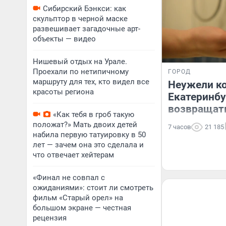
Сибирский Бэнкси: как
скульптор в черной маске
развешивает загадочные арт-
объекты — видео
Нишевый отдых на Урале.
Проехали по нетипичному
ГОРОД
маршруту для тех, кто видел все
Неужели ко
красоты региона
Екатеринбу
возвращат
«Как тебя в гроб такую
положат?» Мать двоих детей
7 часов
21 185
набила первую татуировку в 50
лет — зачем она это сделала и
что отвечает хейтерам
«Финал не совпал с
ожиданиями»: стоит ли смотреть
фильм «Старый орел» на
большом экране — честная
рецензия