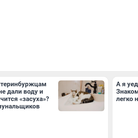
атеринбуржцам
А я уе
не дали воду и
Знаком
нчится «засуха»?
легко 
мунальщиков