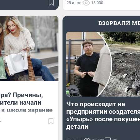
28 июля
13 030
ВЗОРВАЛИ M
ора? Причины,
ители начали
Что происходит на
 к школе заранее
предприятии создател
«Упырь» после покуше
5
детали