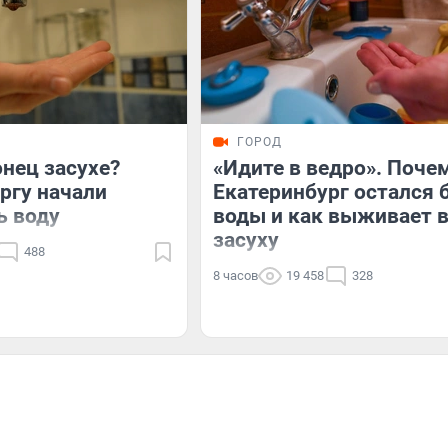
ГОРОД
нец засухе?
«Идите в ведро». Поче
ргу начали
Екатеринбург остался 
ь воду
воды и как выживает 
засуху
488
8 часов
19 458
328