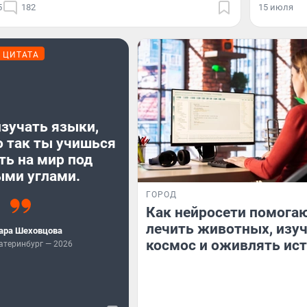
5
182
15 июля
ЦИТАТА
зучать языки,
о так ты учишься
ть на мир под
ыми углами.
ГОРОД
Как нейросети помога
лечить животных, изу
ара Шеховцова
космос и оживлять ис
атеринбург — 2026