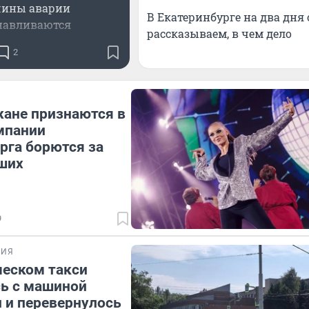
ины аварии
В Екатеринбурге на два дня
навливаются
рассказываем, в чем дело
2
ане признаются в
мпании
рга борются за
ших
9
ВИЯ
ческом такси
ь с машиной
 и перевернулось