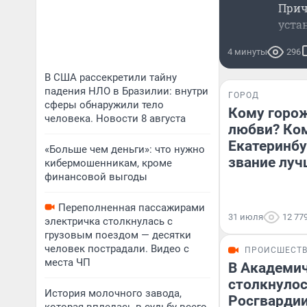
Прич
уста
4 минуты
296
В США рассекретили тайну
падения НЛО в Бразилии: внутри
ГОРОД
сферы обнаружили тело
Кому горож
человека. Новости 8 августа
любви? Ко
Екатеринбу
«Больше чем деньги»: что нужно
звание луч
кибермошенникам, кроме
финансовой выгоды
Переполненная пассажирами
31 июля
12 77
электричка столкнулась с
грузовым поездом — десятки
человек пострадали. Видео с
ПРОИСШЕСТ
места ЧП
В Академи
столкнулос
История молочного завода,
Росгвардии