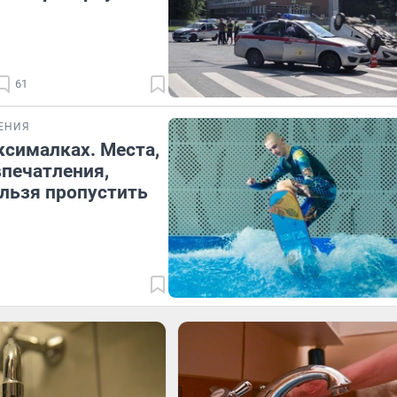
61
ЕНИЯ
ксималках. Места,
впечатления,
льзя пропустить