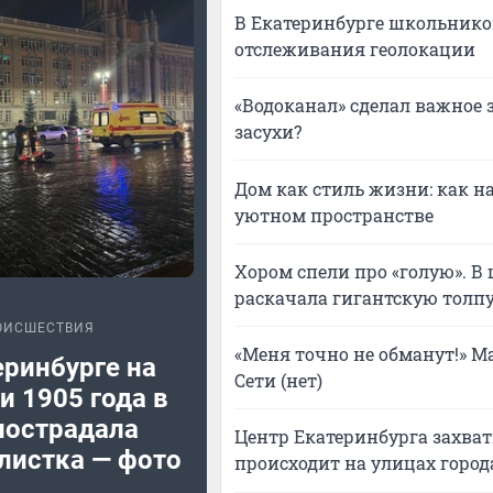
В Екатеринбурге школьнико
отслеживания геолокации
«Водоканал» сделал важное 
засухи?
Дом как стиль жизни: как на
уютном пространстве
Хором спели про «голую». В
раскачала гигантскую толпу
ОИСШЕСТВИЯ
«Меня точно не обманут!» Ма
еринбурге на
Сети (нет)
 1905 года в
пострадала
Центр Екатеринбурга захват
листка — фото
происходит на улицах город