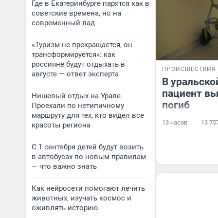
Где в Екатеринбурге парятся как в
советские времена, но на
современный лад
«Туризм не прекращается, он
трансформируется»: как
россияне будут отдыхать в
ПРОИСШЕСТВИЯ
августе — ответ эксперта
В уральско
пациент вы
Нишевый отдых на Урале.
погиб
Проехали по нетипичному
маршруту для тех, кто видел все
13 часов
13 75
красоты региона
С 1 сентября детей будут возить
в автобусах по новым правилам
— что важно знать
Как нейросети помогают лечить
животных, изучать космос и
оживлять историю