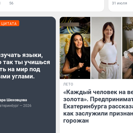
1
56
31 июля
ЦИТАТА
зучать языки,
о так ты учишься
ть на мир под
ыми углами.
ЛЕТО
«Каждый человек на в
золота». Предпринима
ара Шеховцова
Екатеринбурга рассказ
атеринбург — 2026
как заслужили призна
горожан