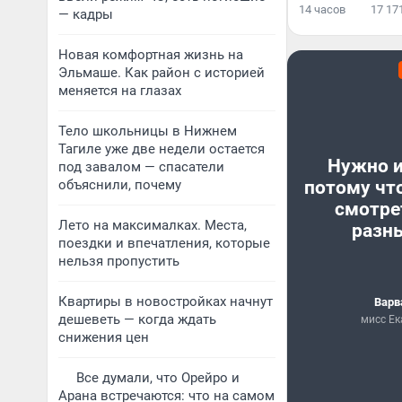
14 часов
17 17
— кадры
Новая комфортная жизнь на
Эльмаше. Как район с историей
меняется на глазах
Тело школьницы в Нижнем
Тагиле уже две недели остается
Нужно и
под завалом — спасатели
объяснили, почему
потому чт
смотре
Лето на максималках. Места,
разн
поездки и впечатления, которые
нельзя пропустить
Квартиры в новостройках начнут
Варв
дешеветь — когда ждать
мисс Ек
снижения цен
Все думали, что Орейро и
Арана встречаются: что на самом