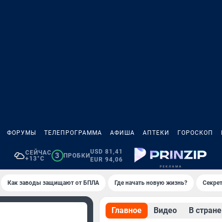
ФОРУМЫ
ТЕЛЕПРОГРАММА
АФИША
АПТЕКИ
ГОРОСКОП
USD 81,41
СЕЙЧАС
3
ПРОБКИ
+13°C
EUR 94,06
Как заводы защищают от БПЛА
Где начать новую жизнь?
Секре
Главное
Видео
В стране