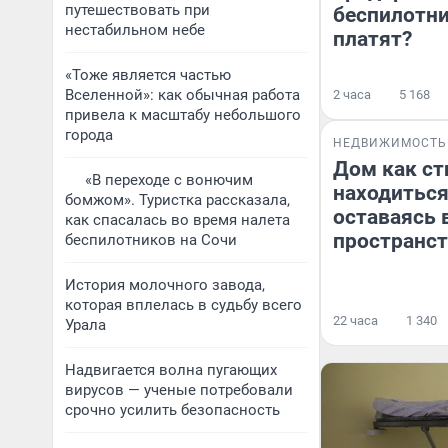
путешествовать при
беспилотни
нестабильном небе
платят?
«Тоже является частью
Вселенной»: как обычная работа
2 часа
5 168
привела к масштабу небольшого
города
НЕДВИЖИМОСТЬ
Дом как ст
«В переходе с вонючим
находиться
бомжом». Туристка рассказала,
оставаясь 
как спасалась во время налета
пространст
беспилотников на Сочи
История молочного завода,
которая вплелась в судьбу всего
22 часа
1 340
Урала
Надвигается волна пугающих
вирусов — ученые потребовали
срочно усилить безопасность