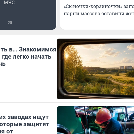
МЧС
«Сыночки-корзиночки» запо
парни массово оставили жен
25
ить в… Знакомимся
 где легко начать
нь
их заводах ищут
которые защитят
я от