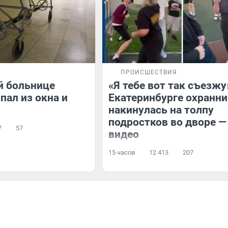
ПРОИСШЕСТВИЯ
й больнице
«Я тебе вот так съезжу
пал из окна и
Екатеринбурге охранн
накинулась на толпу
подростков во дворе —
7
57
видео
15 часов
12 413
207