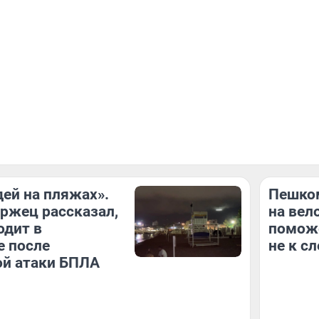
ей на пляжах».
Пешком
ржец рассказал,
на вел
одит в
поможе
е после
не к с
ой атаки БПЛА