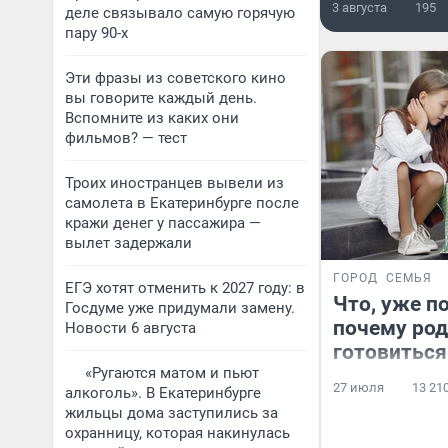
3 августа
195
деле связывало самую горячую
пару 90-х
Эти фразы из советского кино
вы говорите каждый день.
Вспомните из каких они
фильмов? — тест
Троих иностранцев вывели из
самолета в Екатеринбурге после
кражи денег у пассажира —
вылет задержали
ГОРОД
СЕМЬЯ
ЕГЭ хотят отменить к 2027 году: в
Что, уже п
Госдуме уже придумали замену.
почему род
Новости 6 августа
готовиться
«Ругаются матом и пьют
27 июля
13 21
алкоголь». В Екатеринбурге
жильцы дома заступились за
охранницу, которая накинулась