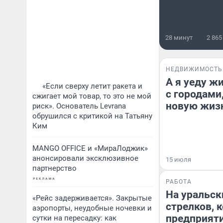
28 минут
2 865
НЕДВИЖИМОСТЬ
А я уеду ж
«Если сверху летит ракета и
с городами,
сжигает мой товар, то это не мой
новую жиз
риск». Основатель Levrana
обрушился с критикой на Татьяну
Ким
MANGO OFFICE и «МираЛоджик»
анонсировали эксклюзивное
15 июля
партнерство
РАБОТА
На уральск
«Рейс задерживается». Закрытые
стрелков, 
аэропорты, неудобные ночевки и
предприяти
сутки на пересадку: как