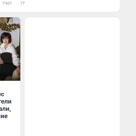
7 621
77
ес
тели
али,
ние