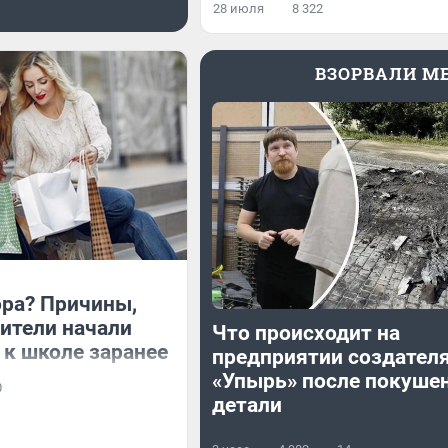
28 июля
8 322
ВЗОРВАЛИ M
ора? Причины,
ители начали
Что происходит на
 к школе заранее
предприятии создател
«Упырь» после покуше
0
детали