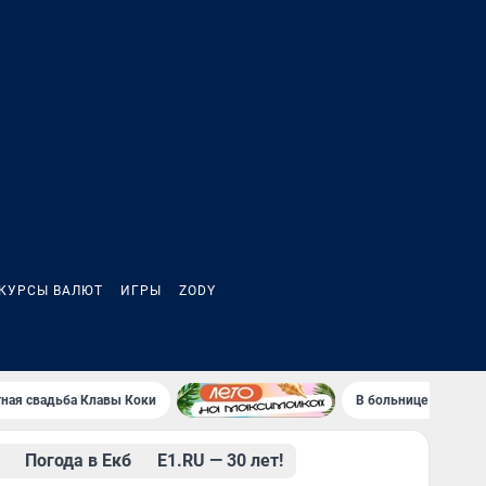
КУРСЫ ВАЛЮТ
ИГРЫ
ZODY
тная свадьба Клавы Коки
В больнице пациент 
Погода в Екб
Е1.RU — 30 лет!