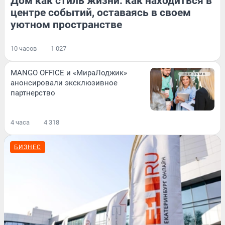
Дом как стиль жизни: как находиться в
центре событий, оставаясь в своем
уютном пространстве
10 часов
1 027
MANGO OFFICE и «МираЛоджик»
анонсировали эксклюзивное
партнерство
4 часа
4 318
БИЗНЕС