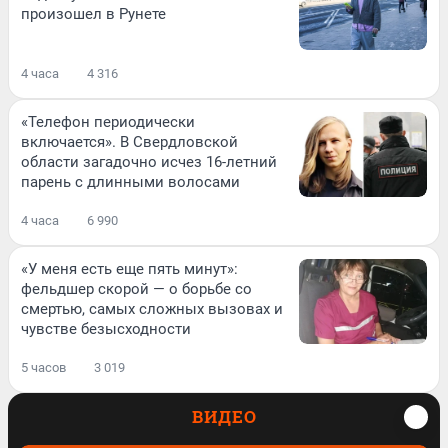
произошел в Рунете
4 часа
4 316
«Телефон периодически
включается». В Свердловской
области загадочно исчез 16-летний
парень с длинными волосами
4 часа
6 990
«У меня есть еще пять минут»:
фельдшер скорой — о борьбе со
смертью, самых сложных вызовах и
чувстве безысходности
5 часов
3 019
ВИДЕО