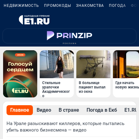
НЕДВИЖИМОСТЬ
ПРОМОКОДЫ
ЗНАКОМСТВА
ПОГОДА
ФО
Стильные
В больнице
Где начать
уралочки
пациент выпал
новую жизн
Академическог
из окна
о
Главное
Видео
В стране
Погода в Екб
Е1.RU 
На Урале разыскивают киллеров, которые пытались
убить важного бизнесмена — видео