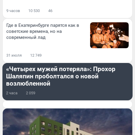
9 часов
10 530
46
Где в Екатеринбурге парятся как в
советские времена, но на
современный лад
31 июля
12 749
ОН И ОНА
«Четырех мужей потеряла»: Прохор
Шаляпин проболтался о новой
возлюбленной
2 часа
2 059