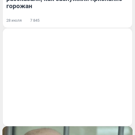
горожан
28 июля
7 845