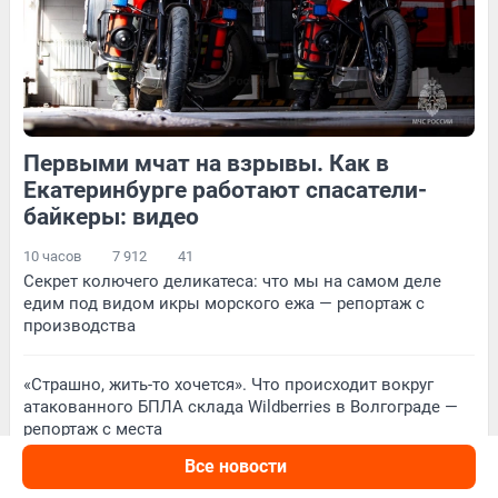
16
Обсудить
65
Обсудить
Первыми мчат на взрывы. Как в
258
4
175
Обсудить
Екатеринбурге работают спасатели-
байкеры: видео
10 часов
7 912
41
Секрет колючего деликатеса: что мы на самом деле
едим под видом икры морского ежа — репортаж с
производства
«Страшно, жить-то хочется». Что происходит вокруг
атакованного БПЛА склада Wildberries в Волгограде —
репортаж с места
Все новости
«Есть ли на свете матери, которые пережили всё это?»: