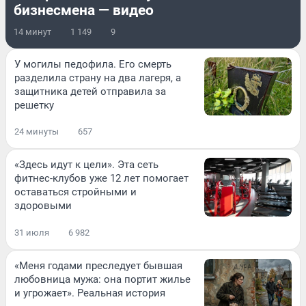
бизнесмена — видео
14 минут
1 149
9
У могилы педофила. Его смерть
разделила страну на два лагеря, а
защитника детей отправила за
решетку
24 минуты
657
«Здесь идут к цели». Эта сеть
фитнес-клубов уже 12 лет помогает
оставаться стройными и
здоровыми
31 июля
6 982
«Меня годами преследует бывшая
любовница мужа: она портит жилье
и угрожает». Реальная история