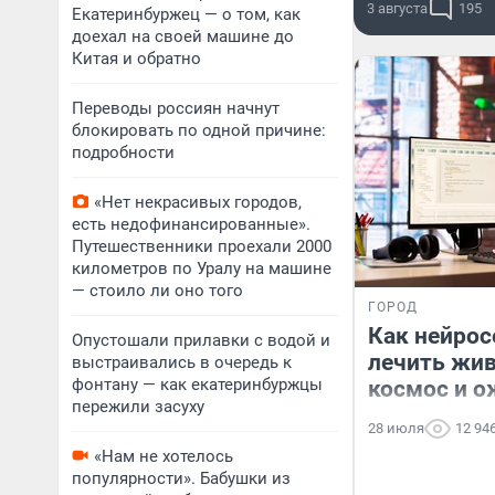
3 августа
195
Екатеринбуржец — о том, как
доехал на своей машине до
Китая и обратно
Переводы россиян начнут
блокировать по одной причине:
подробности
«Нет некрасивых городов,
есть недофинансированные».
Путешественники проехали 2000
километров по Уралу на машине
— стоило ли оно того
ГОРОД
Как нейрос
Опустошали прилавки с водой и
лечить жив
выстраивались в очередь к
фонтану — как екатеринбуржцы
космос и 
пережили засуху
28 июля
12 94
«Нам не хотелось
популярности». Бабушки из