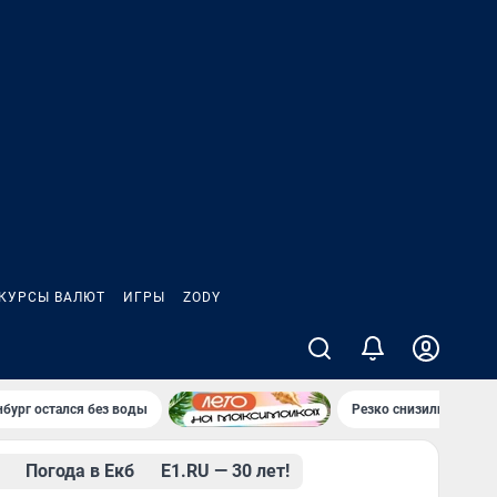
КУРСЫ ВАЛЮТ
ИГРЫ
ZODY
нбург остался без воды
Резко снизились цены
Погода в Екб
Е1.RU — 30 лет!