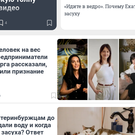
«Идите в ведро». Почему Ека
видео
засуху
ж с зажигательного
4
концерта
ловек на вес
редприниматели
рга рассказали,
или признание
6
атеринбуржцам до
дали воду и когда
 засуха? Ответ