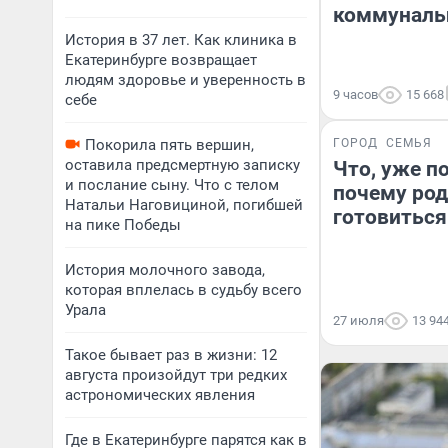
коммунал
История в 37 лет. Как клиника в
Екатеринбурге возвращает
людям здоровье и уверенность в
9 часов
15 668
себе
Покорила пять вершин,
ГОРОД
СЕМЬЯ
оставила предсмертную записку
Что, уже п
и послание сыну. Что с телом
почему род
Натальи Наговициной, погибшей
готовиться
на пике Победы
История молочного завода,
которая вплелась в судьбу всего
Урала
27 июля
13 94
Такое бывает раз в жизни: 12
августа произойдут три редких
астрономических явления
Где в Екатеринбурге парятся как в