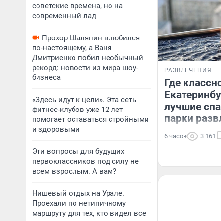
советские времена, но на
современный лад
Прохор Шаляпин влюбился
по-настоящему, а Ваня
Дмитриенко побил необычный
рекорд: новости из мира шоу-
РАЗВЛЕЧЕНИЯ
бизнеса
Где классн
Екатеринбу
«Здесь идут к цели». Эта сеть
лучшие спа
фитнес-клубов уже 12 лет
парки разв
помогает оставаться стройными
и здоровыми
6 часов
3 161
Эти вопросы для будущих
первоклассников под силу не
всем взрослым. А вам?
Нишевый отдых на Урале.
Проехали по нетипичному
маршруту для тех, кто видел все