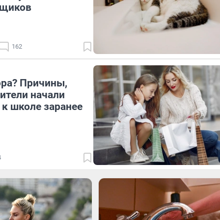
ьщиков
162
ора? Причины,
ители начали
 к школе заранее
4