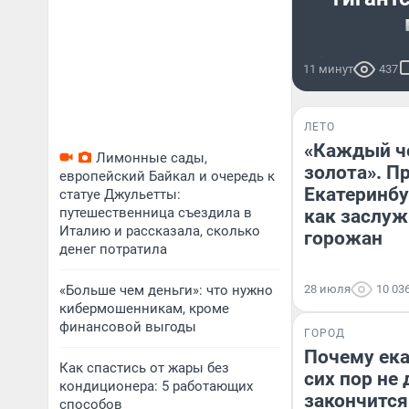
Фоторепорта
11 минут
437
ЛЕТО
«Каждый че
Лимонные сады,
золота». П
европейский Байкал и очередь к
Екатеринбу
статуе Джульетты:
путешественница съездила в
как заслуж
Италию и рассказала, сколько
горожан
денег потратила
«Больше чем деньги»: что нужно
28 июля
10 03
кибермошенникам, кроме
финансовой выгоды
ГОРОД
Почему ек
Как спастись от жары без
сих пор не 
кондиционера: 5 работающих
закончится
способов