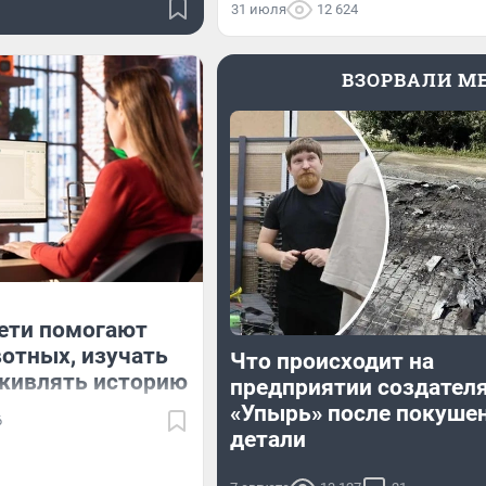
31 июля
12 624
ВЗОРВАЛИ M
ети помогают
отных, изучать
Что происходит на
оживлять историю
предприятии создател
«Упырь» после покуше
6
детали