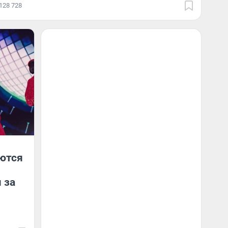
128 728
ются
 за