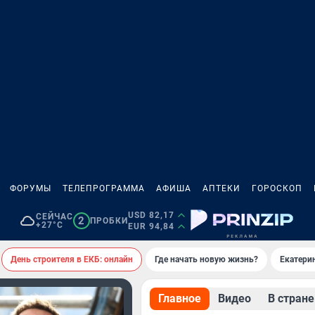
ФОРУМЫ
ТЕЛЕПРОГРАММА
АФИША
АПТЕКИ
ГОРОСКОП
USD 82,17
СЕЙЧАС
2
ПРОБКИ
+27°C
EUR 94,84
День строителя в ЕКБ: онлайн
Где начать новую жизнь?
Екатери
Главное
Видео
В стране