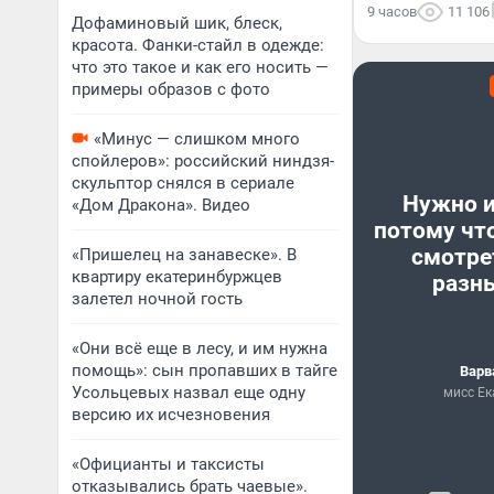
9 часов
11 106
Дофаминовый шик, блеск,
красота. Фанки-стайл в одежде:
что это такое и как его носить —
примеры образов с фото
«Минус — слишком много
спойлеров»: российский ниндзя-
скульптор снялся в сериале
Нужно и
«Дом Дракона». Видео
потому чт
смотре
«Пришелец на занавеске». В
квартиру екатеринбуржцев
разн
залетел ночной гость
«Они всё еще в лесу, и им нужна
помощь»: сын пропавших в тайге
Варв
Усольцевых назвал еще одну
мисс Ек
версию их исчезновения
«Официанты и таксисты
отказывались брать чаевые».