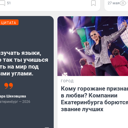
51
27 мая
ЦИТАТА
зучать языки,
о так ты учишься
ть на мир под
ыми углами.
ГОРОД
Кому горожане призна
в любви? Компании
ара Шеховцова
Екатеринбурга борются
атеринбург — 2026
звание лучших