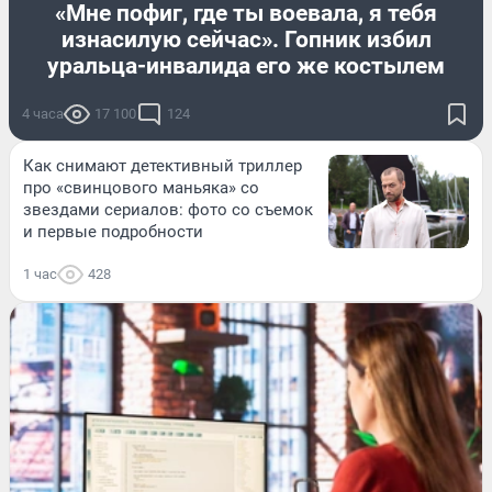
«Мне пофиг, где ты воевала, я тебя
изнасилую сейчас». Гопник избил
уральца-инвалида его же костылем
4 часа
17 100
124
Как снимают детективный триллер
про «свинцового маньяка» со
звездами сериалов: фото со съемок
и первые подробности
1 час
428