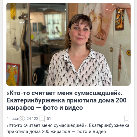
18
Обсудить
196
1
27
Обсудить
«Кто-то считает меня сумасшедшей».
104
Обсудить
379
4
Екатеринбурженка приютила дома 200
жирафов — фото и видео
4 часа
24 122
51
«Кто-то считает меня сумасшедшей». Екатеринбурженка
приютила дома 200 жирафов — фото и видео