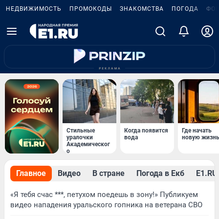
НЕДВИЖИМОСТЬ
ПРОМОКОДЫ
ЗНАКОМСТВА
ПОГОДА
ФО
Стильные
Когда появится
Где начать
уралочки
вода
новую жизн
Академическог
о
Главное
Видео
В стране
Погода в Екб
Е1.RU 
«Я тебя счас ***, петухом поедешь в зону!» Публикуем
видео нападения уральского гопника на ветерана СВО